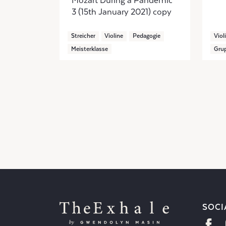
Mozart During a Pandemic
3 (15th January 2021) copy
Streicher
Violine
Pedagogie
Viol
Meisterklasse
Grup
SOCI