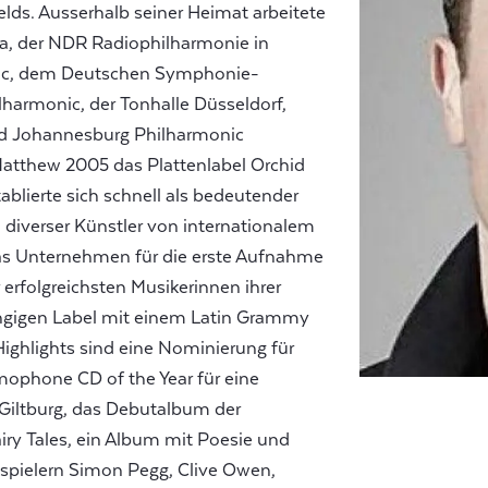
elds. Ausserhalb seiner Heimat arbeitete
a, der NDR Radiophilharmonie in
nic, dem Deutschen Symphonie-
lharmonic, der Tonhalle Düsseldorf,
d Johannesburg Philharmonic
atthew 2005 das Plattenlabel Orchid
tablierte sich schnell als bedeutender
diverser Künstler von internationalem
as Unternehmen für die erste Aufnahme
 erfolgreichsten Musikerinnen ihrer
ngigen Label mit einem Latin Grammy
ighlights sind eine Nominierung für
mophone CD of the Year für eine
Giltburg, das Debutalbum der
airy Tales, ein Album mit Poesie und
uspielern Simon Pegg, Clive Owen,