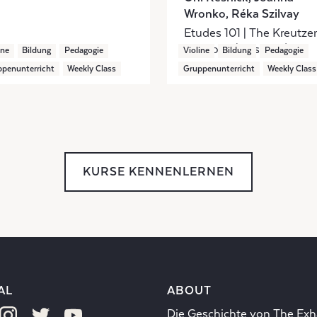
Wronko, Réka Szilvay
Etudes 101 | The Kreutzer
Sessions (Nos 9-12)
ine
Bildung
Pedagogie
Violine
Bildung
Pedagogie
penunterricht
Weekly Class
Gruppenunterricht
Weekly Class
KURSE KENNENLERNEN
AL
ABOUT
Die Geschichte von The Exh