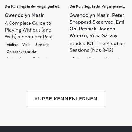
Der Kurs liegt in der Vergangenheit.
Der Kurs liegt in der Vergangenheit.
Gwendolyn Masin
Gwendolyn Masin, Peter
Sheppard Skaerved, Emi
A Complete Guide to
Ohi Resnick, Joanna
Playing Without (and
Wronko, Réka Szilvay
With) a Shoulder Rest
Etudes 101 | The Kreutzer
Violine
Viola
Streicher
Sessions (Nos 9-12)
Gruppenunterricht
Violine
Bildung
Pedagogie
Meisterklasse
Pedagogie
Gruppenunterricht
Weekly Class
KURSE KENNENLERNEN