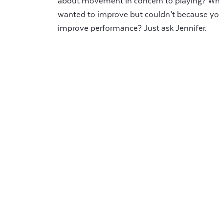
about movement in concern to playing? Wh
wanted to improve but couldn’t because yo
improve performance? Just ask Jennifer.