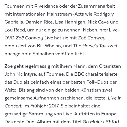
Tourneen mit Riverdance oder der Zusammenarbeit
mit internationalen Mainstream-Acts wie Rodrigo y
Gabriella, Damien Rice, Lisa Hannigan, Nick Cave und
Lou Reed, um nur einige zu nennen. Neben ihrer Live-
DVD
Zoë Conway Live
hat sie mit
Zoë Conway
,
produziert von Bill Whelan, und
The Horse's Tail
zwei
hochgelobte Soloalben veröffentlicht.
Zoë geht regelmässig mit ihrem Mann, dem Gitarristen
John Mc Intyre, auf Tournee. Die BBC charakterisierte
das Duo als «einfach eines der besten Folk-Duos der
Welt». Bislang sind von den beiden Künstlern zwei
gemeinsame Aufnahmen erschienen, die letzte,
Live in
Concert
, im Frühjahr 2017. Sie beinhaltet eine
grossartige Sammlung von Live-Auftritten in Europa.
Das erste Duo-Album mit dem Titel
Go Mairir I Bhfad