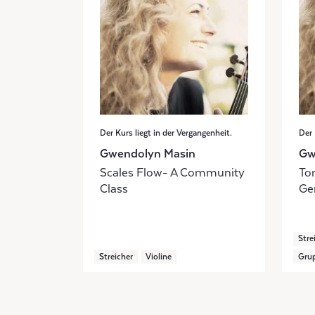
Der Kurs liegt in der Vergangenheit.
Der 
Gwendolyn Masin
Gw
Scales Flow- A Community
Ton
Class
Ge
Stre
Streicher
Violine
Grup