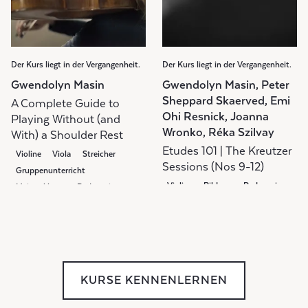
Der Kurs liegt in der Vergangenheit.
Der Kurs liegt in der Vergangenheit.
Gwendolyn Masin
Gwendolyn Masin, Peter
Sheppard Skaerved, Emi
A Complete Guide to
Ohi Resnick, Joanna
Playing Without (and
Wronko, Réka Szilvay
With) a Shoulder Rest
Etudes 101 | The Kreutzer
Violine
Viola
Streicher
Sessions (Nos 9-12)
Gruppenunterricht
Violine
Bildung
Pedagogie
Meisterklasse
Pedagogie
Gruppenunterricht
Weekly Class
KURSE KENNENLERNEN