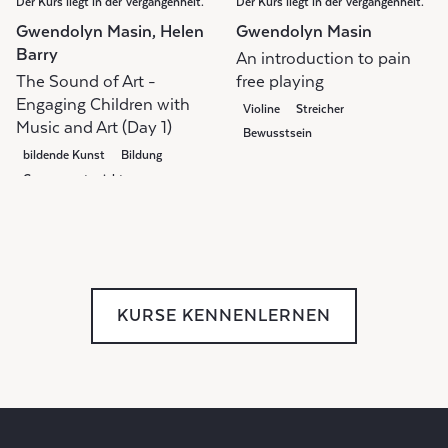
Der Kurs liegt in der Vergangenheit.
Der Kurs liegt in der Vergangenheit.
Gwendolyn Masin, Helen
Gwendolyn Masin
Barry
An introduction to pain
The Sound of Art -
free playing
Engaging Children with
Violine
Streicher
Music and Art (Day 1)
Bewusstsein
bildende Kunst
Bildung
Gruppenunterricht
KURSE KENNENLERNEN